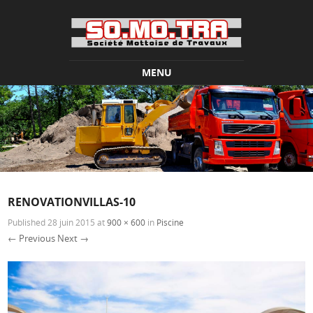
MENU
Skip to content
RENOVATIONVILLAS-10
Published
28 juin 2015
at
900 × 600
in
Piscine
← Previous
Next →