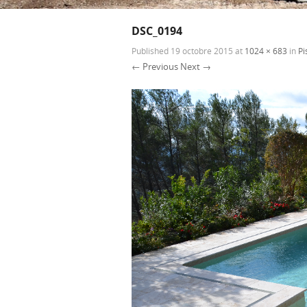
DSC_0194
Published
19 octobre 2015
at
1024 × 683
in
Pi
← Previous
Next →