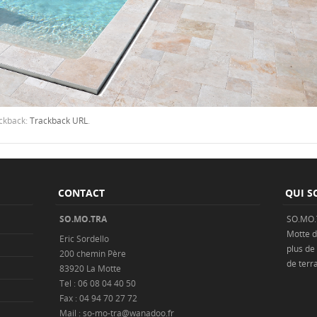
ackback:
Trackback URL
.
CONTACT
QUI S
SO.MO.TRA
SO.MO.
Motte
d
Eric Sordello
plus de
200 chemin Père
de
terr
83920 La Motte
Tel : 06 08 04 40 50
Fax : 04 94 70 27 72
Mail : so-mo-tra@wanadoo.fr