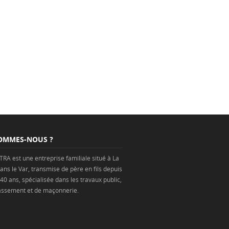
OMMES-NOUS ?
TRA est une
entreprise
familiale situé à
La
ans
le Var
, transmise de père en fils depuis
 40 ans, spécialisée dans les
travaux public
,
assement
et de
maçonnerie
.