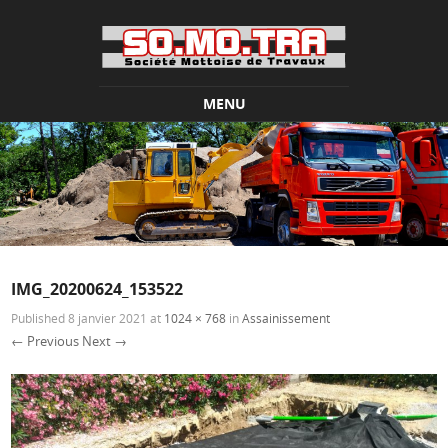
MENU
Skip to content
IMG_20200624_153522
Published
8 janvier 2021
at
1024 × 768
in
Assainissement
← Previous
Next →