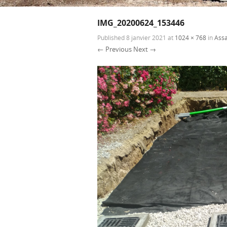
IMG_20200624_153446
Published
8 janvier 2021
at
1024 × 768
in
Ass
← Previous
Next →