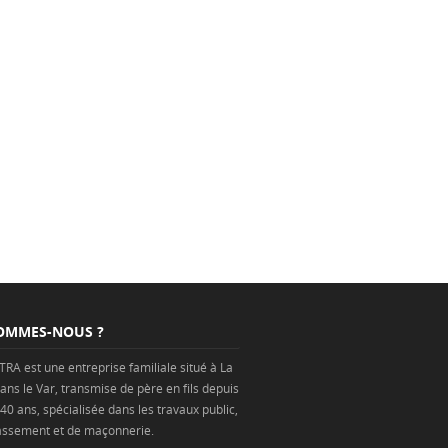
OMMES-NOUS ?
TRA est une
entreprise
familiale situé à
La
ans
le Var
, transmise de père en fils depuis
 40 ans, spécialisée dans les
travaux public
,
assement
et de
maçonnerie
.