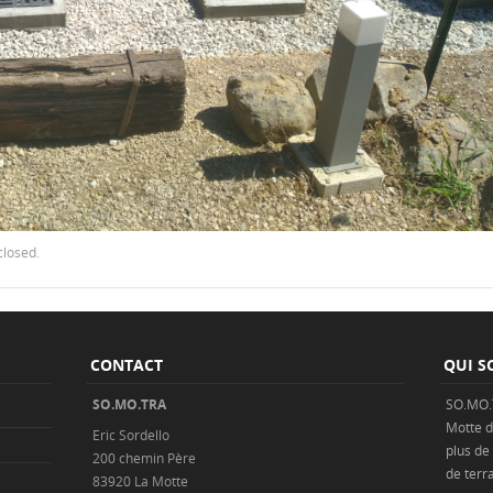
closed.
CONTACT
QUI S
SO.MO.TRA
SO.MO.
Motte
d
Eric Sordello
plus de
200 chemin Père
de
terr
83920 La Motte