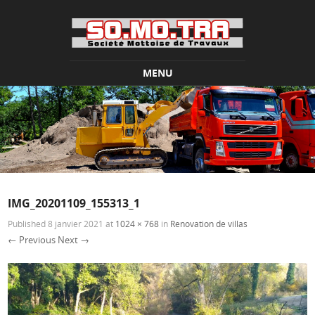
MENU
Skip to content
IMG_20201109_155313_1
Published
8 janvier 2021
at
1024 × 768
in
Renovation de villas
← Previous
Next →