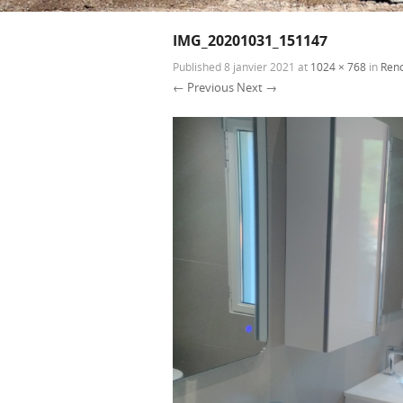
IMG_20201031_151147
Published
8 janvier 2021
at
1024 × 768
in
Reno
← Previous
Next →