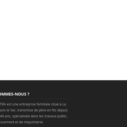
OMMES-NOUS ?
TRA est une
entreprise
familiale situé à
La
ans
le Var
, transmise de père en fils depuis
 40 ans, spécialisée dans les
travaux public
,
assement
et de
maçonnerie
.