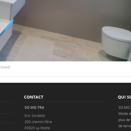
closed.
CONTACT
QUI S
SO.MO.TRA
SO.MO.
Motte
d
Eric Sordello
plus de
200 chemin Père
de
terr
83920 La Motte