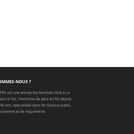
OMMES-NOUS ?
TRA est une
entreprise
familiale situé à
La
ans
le Var
, transmise de père en fils depuis
 40 ans, spécialisée dans les
travaux public
,
assement
et de
maçonnerie
.