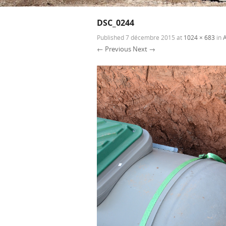
DSC_0244
Published
7 décembre 2015
at
1024 × 683
in
← Previous
Next →