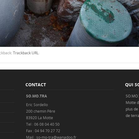
ackback:
Trackback URL
.
CONTACT
QUI S
SO.MO.TRA
SO.MO.
Motte
d
Eric Sordello
plus de
200 chemin Père
de
terr
83920 La Motte
Tel : 06 08 04 40 50
Fax : 04 94 70 27 72
Mail : so-mo-tra@wanadoo.fr