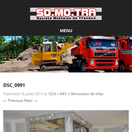
MENU
Skip to content
DSC_0991
Published
19 juillet 2015
at
1024 × 683
in
Renovation de villas
← Previous
Next →