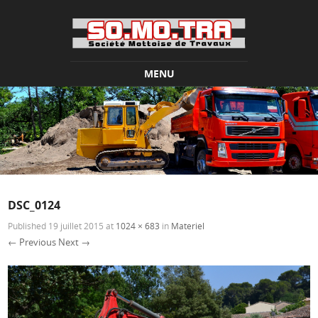
MENU
Skip to content
DSC_0124
Published
19 juillet 2015
at
1024 × 683
in
Materiel
← Previous
Next →