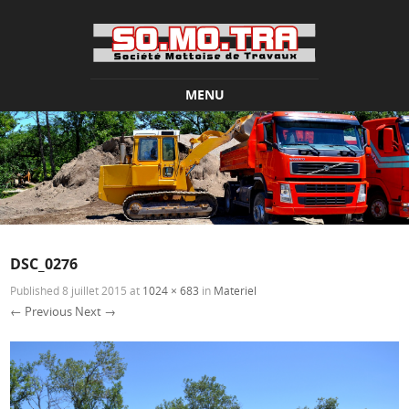
MENU
Skip to content
DSC_0276
Published
8 juillet 2015
at
1024 × 683
in
Materiel
← Previous
Next →