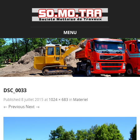
MENU
Skip to content
DSC_0033
Published
8 juillet 2015
at
1024 × 683
in
Materiel
← Previous
Next →