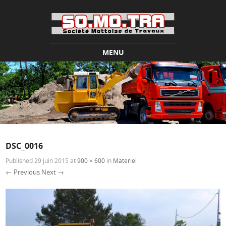
MENU
Skip to content
DSC_0016
Published
29 juin 2015
at
900 × 600
in
Materiel
← Previous
Next →