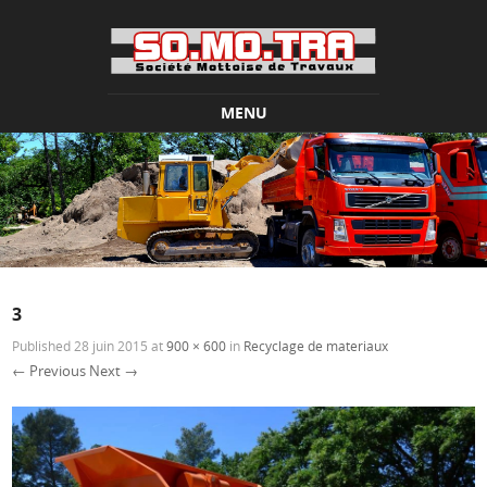
MENU
Skip to content
3
Published
28 juin 2015
at
900 × 600
in
Recyclage de materiaux
← Previous
Next →