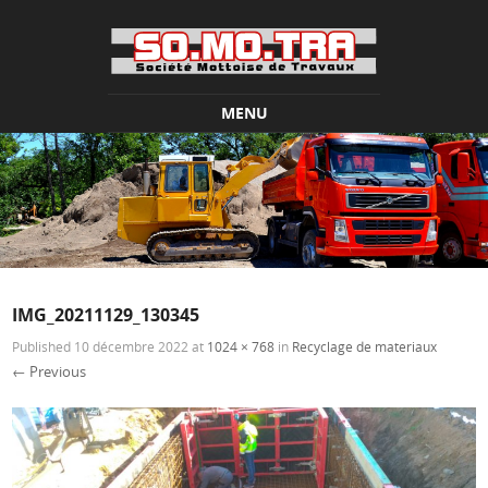
MENU
Skip to content
IMG_20211129_130345
Published
10 décembre 2022
at
1024 × 768
in
Recyclage de materiaux
← Previous