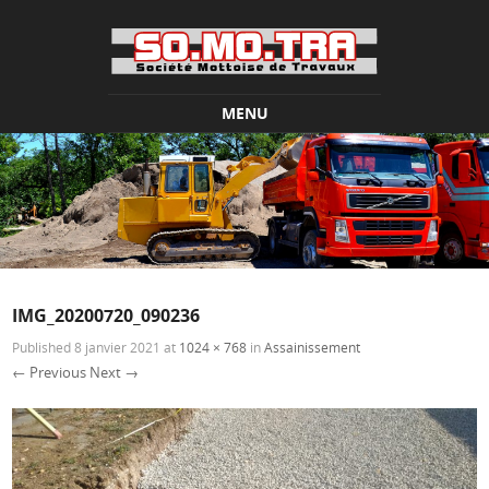
MENU
Skip to content
IMG_20200720_090236
Published
8 janvier 2021
at
1024 × 768
in
Assainissement
← Previous
Next →