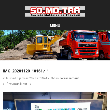
MENU
Skip to content
IMG_20201120_101617_1
Published
8 janvier 2021
at
1024 × 768
in
Terrassement
← Previous
Next →