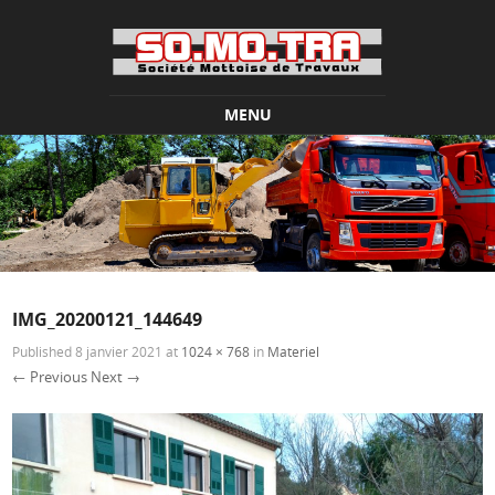
MENU
Skip to content
IMG_20200121_144649
Published
8 janvier 2021
at
1024 × 768
in
Materiel
← Previous
Next →