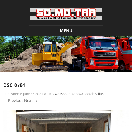
MENU
Skip to content
DSC_0784
Published
8 janvier 2021
at
1024 × 683
in
Renovation de villas
← Previous
Next →