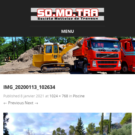
MENU
Skip to content
IMG_20200113_102634
Published
8 janvier 2021
at
1024 × 768
in
Piscine
← Previous
Next →