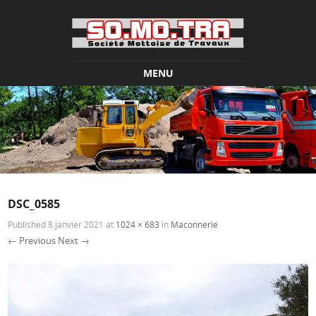
MENU
Skip to content
DSC_0585
Published
8 janvier 2021
at
1024 × 683
in
Maconnerie
← Previous
Next →