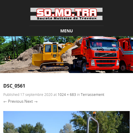
MENU
Skip to content
DSC_0561
Published
17 septembre 2020
at
1024 × 683
in
Terrassement
← Previous
Next →