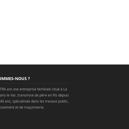
OMMES-NOUS ?
TRA est une
entreprise
familiale situé à
La
ans
le Var
, transmise de père en fils depuis
 40 ans, spécialisée dans les
travaux public
,
assement
et de
maçonnerie
.