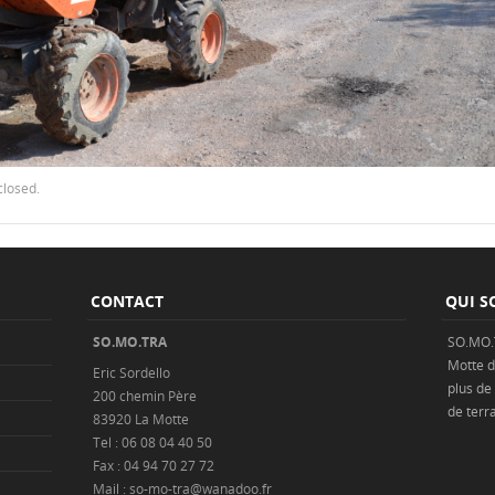
closed.
CONTACT
QUI S
SO.MO.TRA
SO.MO.
Motte
d
Eric Sordello
plus de
200 chemin Père
de
terr
83920 La Motte
Tel : 06 08 04 40 50
Fax : 04 94 70 27 72
Mail : so-mo-tra@wanadoo.fr