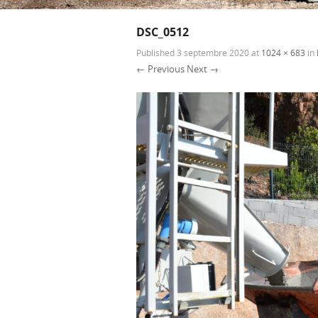
DSC_0512
Published
3 septembre 2020
at
1024 × 683
in
← Previous
Next →