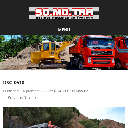
MENU
Skip to content
DSC_0518
Published
3 septembre 2020
at
1024 × 683
in
Materiel
← Previous
Next →