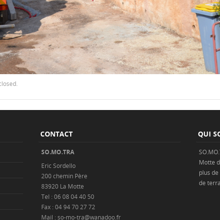
closed.
CONTACT
QUI S
SO.MO.TRA
SO.MO.
Motte
d
Eric Sordello
plus de
200 chemin Père
de
terr
83920 La Motte
Tel : 06 08 04 40 50
Fax : 04 94 70 27 72
Mail : so-mo-tra@wanadoo.fr