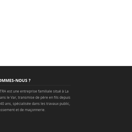
OMMES-NOUS ?
TRA est une
entreprise
familiale situé à
La
ans
le Var
, transmise de père en fils depuis
 40 ans, spécialisée dans les
travaux public
,
assement
et de
maçonnerie
.