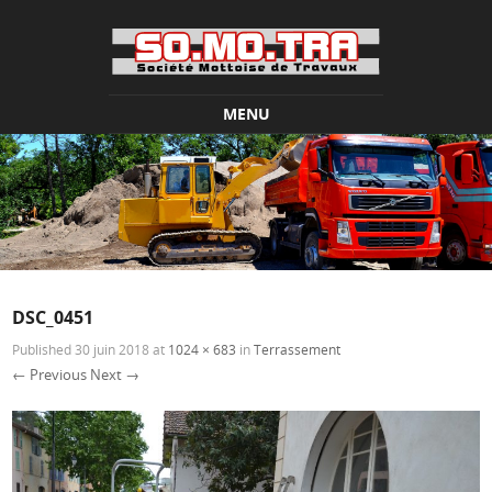
MENU
Skip to content
DSC_0451
Published
30 juin 2018
at
1024 × 683
in
Terrassement
← Previous
Next →