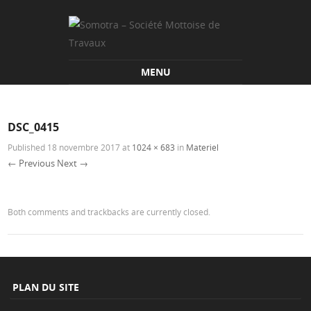
MENU
Skip to content
DSC_0415
Published
18 novembre 2017
at
1024 × 683
in
Materiel
← Previous
Next →
Both comments and trackbacks are currently closed.
PLAN DU SITE