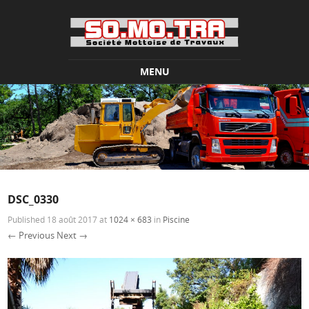
MENU
Skip to content
DSC_0330
Published
18 août 2017
at
1024 × 683
in
Piscine
← Previous
Next →