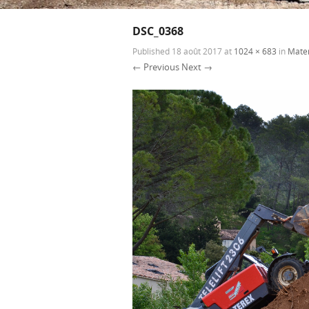
DSC_0368
Published
18 août 2017
at
1024 × 683
in
Mater
← Previous
Next →