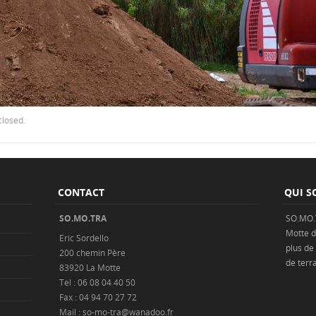
closed.
CONTACT
QUI S
SO.MO.TRA
SO.MO.
Motte
d
Eric Sordello
plus de
200 chemin Père
de
terr
83920 La Motte
Tel : 06 08 04 40 50
Fax : 04 94 70 27 72
Mail : so-mo-tra@wanadoo.fr