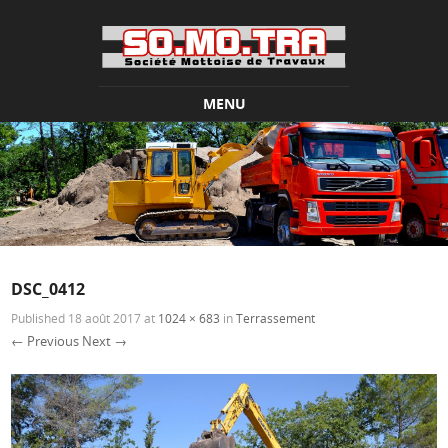
MENU
Skip to content
DSC_0412
Published
18 août 2017
at
1024 × 683
in
Terrassement
← Previous
Next →