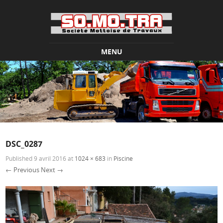
MENU
Skip to content
DSC_0287
Published
9 avril 2016
at
1024 × 683
in
Piscine
← Previous
Next →