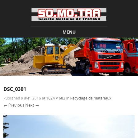
MENU
Skip to content
DSC_0301
Published
9 avril 2016
at
1024 × 683
in
Recyclage de materiaux
← Previous
Next →