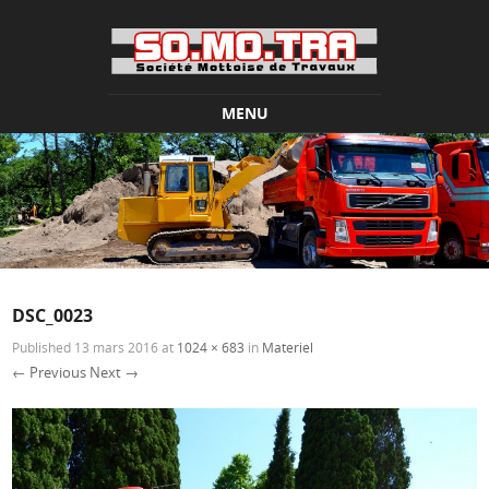
MENU
Skip to content
DSC_0023
Published
13 mars 2016
at
1024 × 683
in
Materiel
← Previous
Next →