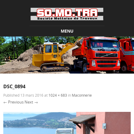
MENU
Skip to content
DSC_0894
Published
13 mars 2016
at
1024 × 683
in
Maconnerie
← Previous
Next →