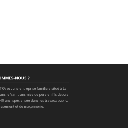
OMMES-NOUS ?
TRA est une
entreprise
familiale situé à
La
ans
le Var
, transmise de père en fils depuis
 40 ans, spécialisée dans les
travaux public
,
assement
et de
maçonnerie
.