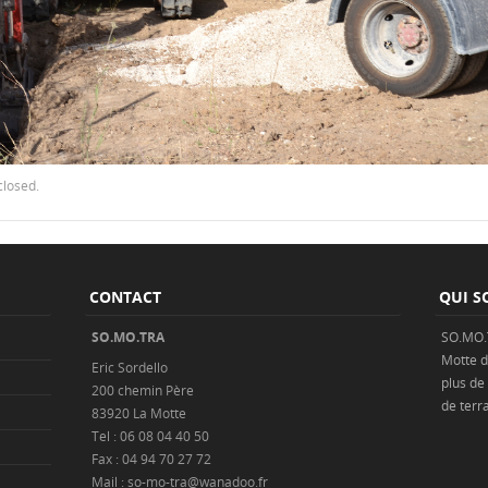
closed.
CONTACT
QUI S
SO.MO.TRA
SO.MO.
Motte
d
Eric Sordello
plus de
200 chemin Père
de
terr
83920 La Motte
Tel : 06 08 04 40 50
Fax : 04 94 70 27 72
Mail : so-mo-tra@wanadoo.fr